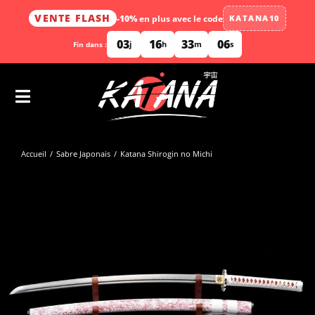
VENTE FLASH
-10%
en plus avec le code
KATANA10
03
16
33
05
j
h
m
s
Fin dans :
Accueil
Sabre Japonais
Katana Shirogin no Michi
Vous êtes ici :