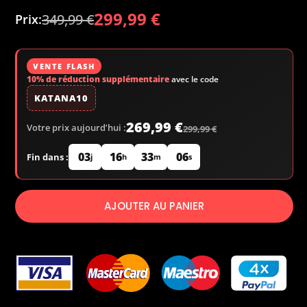
299,99
€
349,99
€
VENTE FLASH
10% de réduction supplémentaire
avec le code
KATANA10
269,99 €
Votre prix aujourd’hui :
299,99 €
03
16
33
05
Fin dans :
j
h
m
s
AJOUTER AU PANIER