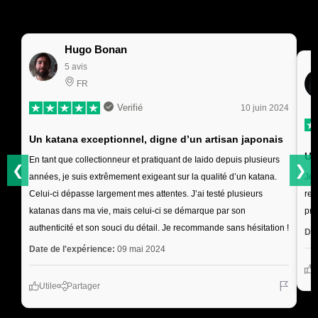
Hugo Bonan
5 avis
FR
Verifié
10 juin 2024
Un katana exceptionnel, digne d’un artisan japonais
Un
En tant que collectionneur et pratiquant de Iaido depuis plusieurs
❮
❯
années, je suis extrêmement exigeant sur la qualité d’un katana.
Je 
Celui-ci dépasse largement mes attentes. J’ai testé plusieurs
res
katanas dans ma vie, mais celui-ci se démarque par son
pro
authenticité et son souci du détail. Je recommande sans hésitation !
Dat
Date de l'expérience:
09 mai 2024
U
Utile
Partager